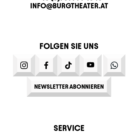
E-MAIL
INFO@BURGTHEATER.AT
FOLGEN SIE UNS
INSTAGRAM
FACEBOOK
TIKTOK
YOUTUBE
WHATS
NEWSLETTER ABONNIEREN
SERVICE