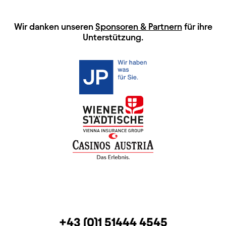
HAUPTSPONSOREN
Wir danken unseren
Sponsoren & Partnern
für ihre
Unterstützung.
KONTAKT
TELEFON
+43 (0)1 51444 4545