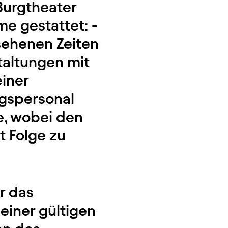
 Burgtheater
e gestattet: -
sehenen Zeiten
taltungen mit
einer
ngspersonal
e, wobei den
 Folge zu
r das
einer gültigen