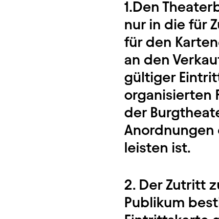
1.Den Theaterb
nur in die fü
für den Karte
an den Verkauf
gültiger Eintr
organisierten
der Burgtheate
Anordnungen d
leisten ist.
2. Der Zutrit
Publikum best