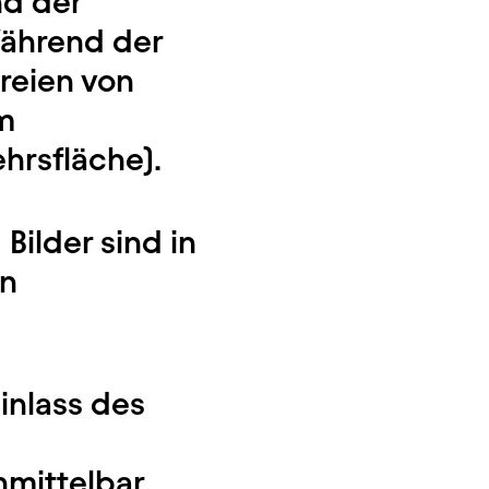
nd der
Während der
reien von
im
ehrsfläche).
ilder sind in
en
inlass des
nmittelbar