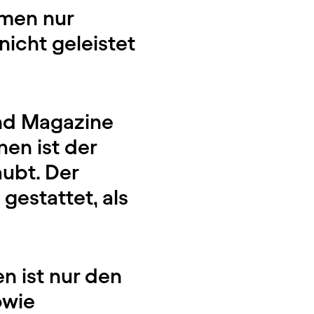
mmen nur
icht geleistet
und Magazine
en ist der
aubt. Der
gestattet, als
n ist nur den
owie