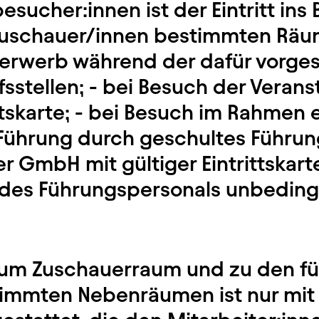
esucher:innen ist der Eintritt ins
r Zuschauer/innen bestimmten Räum
nerwerb während der dafür vorge
sstellen; - bei Besuch der Verans
ittskarte; - bei Besuch im Rahmen 
 Führung durch geschultes Führu
r GmbH mit gültiger Eintrittskart
es Führungspersonals unbedingt
t zum Zuschauerraum und zu den fü
immten Nebenräumen ist nur mit 