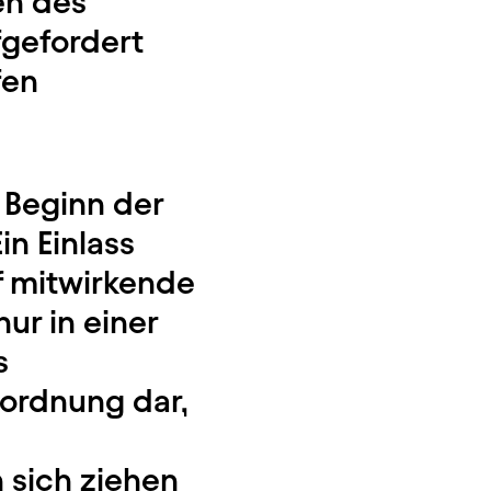
nen des
gefordert
fen
 Beginn der
in Einlass
f mitwirkende
ur in einer
s
sordnung dar,
 sich ziehen