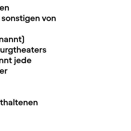
ten
n sonstigen von
enannt)
Burgtheaters
nnt jede
er
thaltenen