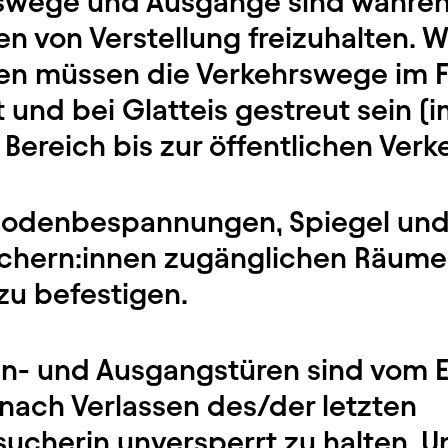
hrswege und Ausgänge sind währe
en von Verstellung freizuhalten. 
en müssen die Verkehrswege im F
 und bei Glatteis gestreut sein (
Bereich bis zur öffentlichen Verk
 Bodenbespannungen, Spiegel und B
uchern:innen zugänglichen Räum
zu befestigen.
Ein- und Ausgangstüren sind vom E
 nach Verlassen des/der letzten
ucherin unversperrt zu halten. U