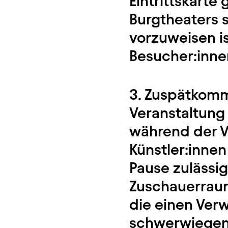
Eintrittskarte
Burgtheaters 
vorzuweisen is
Besucher:inne
3. Zuspätkomm
Veranstaltung 
während der V
Künstler:innen
Pause zulässi
Zuschauerraum
die einen Ver
schwerwiegend