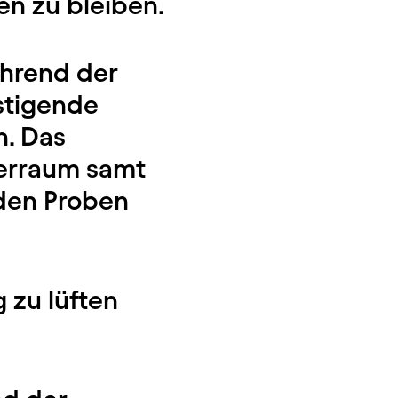
n zu bleiben.
ährend der
stigende
. Das
uerraum samt
den Proben
g zu lüften