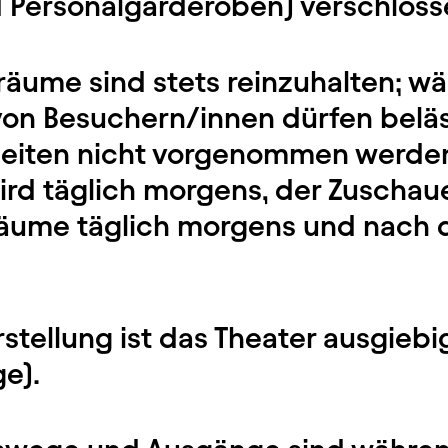
 Personalgarderoben) verschlosse
sräume sind stets reinzuhalten; w
on Besuchern/innen dürfen belä
eiten nicht vorgenommen werden
rd täglich morgens, der Zuscha
äume täglich morgens und nach 
rstellung ist das Theater ausgiebi
e).