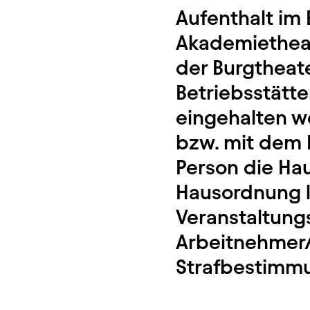
Aufenthalt im 
Akademietheate
der Burgtheat
Betriebsstätt
eingehalten w
bzw. mit dem E
Person die Ha
Hausordnung l
Veranstaltung
Arbeitnehmer/
Strafbestimm