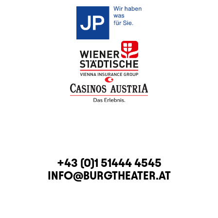
KONTAKT
TELEFON
+43 (0)1 51444 4545
E-MAIL
INFO@BURGTHEATER.AT