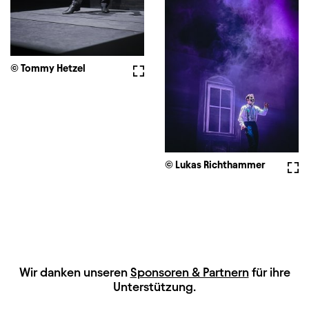
© Tommy Hetzel
Vollbild
© Lukas Richthammer
Voll
HAUPTSPONSOREN
Wir danken unseren
Sponsoren & Partnern
für ihre
Unterstützung.