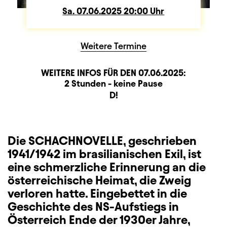
Sa.
Samstag
07.06.2025
20:00
Uhr
Weitere Termine
WEITERE INFOS FÜR DEN
07.06.2025
:
Dauer und Pausen
Beschreibung
Information
2 Stunden - keine Pause
Sitzplan
D!
Zusatzinformation
Die SCHACHNOVELLE, geschrieben
1941/1942 im brasilianischen Exil, ist
eine schmerzliche Erinnerung an die
österreichische Heimat, die Zweig
verloren hatte. Eingebettet in die
Geschichte des NS-Aufstiegs in
Österreich Ende der 1930er Jahre,