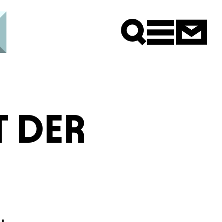
Newsle
T DER