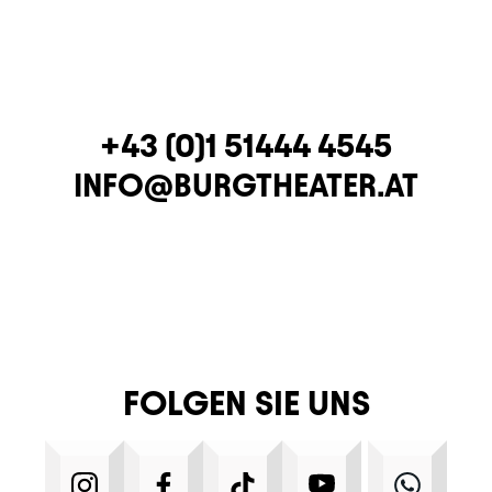
TELEFON
+43 (0)1 51444 4545
E-MAIL
INFO@BURGTHEATER.AT
FOLGEN SIE UNS
INSTAGRAM
FACEBOOK
TIKTOK
YOUTUBE
WHA