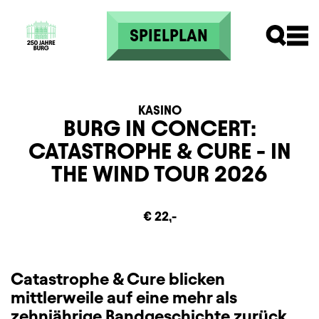
Direkt zum Inhalt
SPIELPLAN
KASINO
BURG IN CONCERT:
CATASTROPHE & CURE - IN
THE WIND TOUR 2026
Zusatzinformation
Beschreibung
Information
€ 22,-
Catastrophe & Cure blicken
mittlerweile auf eine mehr als
zehnjährige Bandgeschichte zurück.