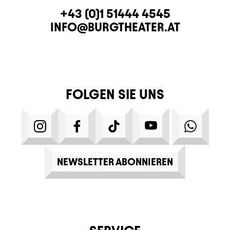
KONTAKT
TELEFON
+43 (0)1 51444 4545
E-MAIL
INFO@BURGTHEATER.AT
FOLGEN SIE UNS
INSTAGRAM
FACEBOOK
TIKTOK
YOUTUBE
WHATS
NEWSLETTER ABONNIEREN