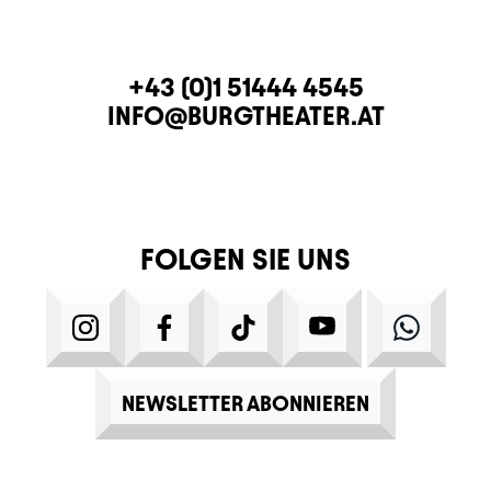
KONTAKT
TELEFON
+43 (0)1 51444 4545
E-MAIL
INFO@BURGTHEATER.AT
FOLGEN SIE UNS
INSTAGRAM
FACEBOOK
TIKTOK
YOUTUBE
WHATS
NEWSLETTER ABONNIEREN