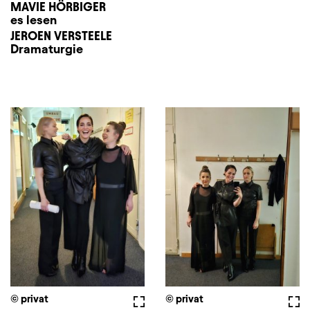
MAVIE HÖRBIGER
es lesen
JEROEN VERSTEELE
Dramaturgie
© privat
Vollbild
© privat
Voll