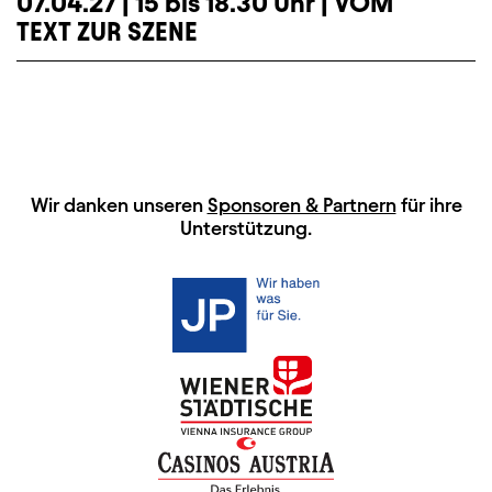
07.04.27 | 15 bis 18.30 Uhr | VOM
TEXT ZUR SZENE
HAUPTSPONSOREN
Wir danken unseren
Sponsoren & Partnern
für ihre
Unterstützung.