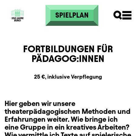
Direkt zum Inhalt
SPIELPLAN
FORTBILDUNGEN FÜR
PÄDAGOG:INNEN
Zusatzinformation
Beschreibung
Information
25 €, inklusive Verpflegung
Hier geben wir unsere
theaterpädagogischen Methoden und
Erfahrungen weiter. Wie bringe ich
eine Gruppe in ein kreatives Arbeiten?
Wie vermittle ich Texte auf spielerische