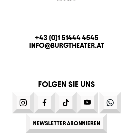
KONTAKT
TELEFON
+43 (0)1 51444 4545
E-MAIL
INFO@BURGTHEATER.AT
FOLGEN SIE UNS
INSTAGRAM
FACEBOOK
TIKTOK
YOUTUBE
WHATS
NEWSLETTER ABONNIEREN