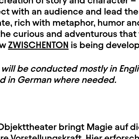
creation of story and character – 
ct with an audience and lead the
te, rich with metaphor, humor an
he curious and adventurous that w
ow
ZWISCHENTON
is being develo
will be conducted mostly in Engli
ied in German where needed.
bjekttheater bringt Magie auf d
e Vorstellungskraft. Hier erforsch