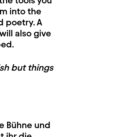
the tools you
m into the
d poetry. A
ill also give
ped.
sh but things
ie Bühne und
t ihr die