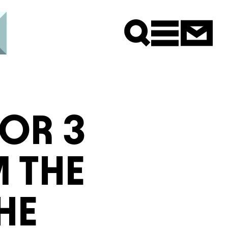
Newsle
OR 3
 THE
HE