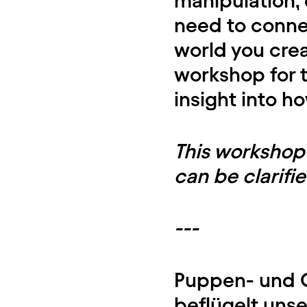
manipulation, 
need to conne
world you crea
workshop for t
insight into h
This workshop 
can be clarif
---
Puppen- und O
beflügelt unser