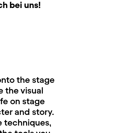
ch bei uns!
onto the stage
 the visual
ife on stage
ter and story.
e techniques,