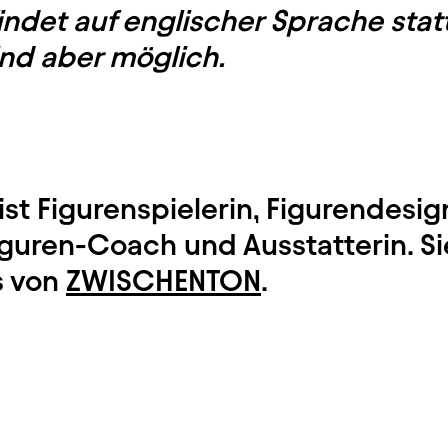
indet auf englischer Sprache sta
ind aber möglich.
st Figurenspielerin, Figurendesig
iguren-Coach und Ausstatterin. Sie 
s von
ZWISCHENTON
.