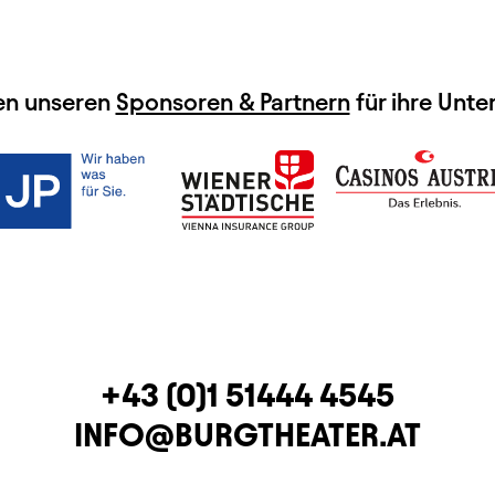
en unseren
Sponsoren & Partnern
für ihre Unte
TELEFON
+43 (0)1 51444 4545
E-MAIL
INFO@BURGTHEATER.AT