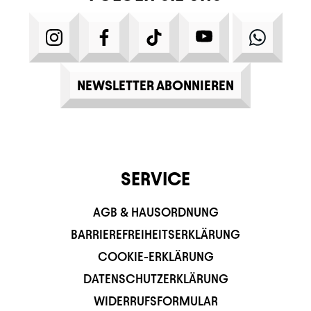
INSTAGRAM
FACEBOOK
TIKTOK
YOUTUBE
WHATS
NEWSLETTER ABONNIEREN
SERVICE
AGB & HAUSORDNUNG
BARRIEREFREIHEITSERKLÄRUNG
COOKIE-ERKLÄRUNG
DATENSCHUTZERKLÄRUNG
WIDERRUFSFORMULAR