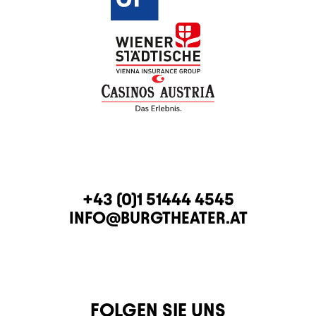
KONTAKT
TELEFON
+43 (0)1 51444 4545
E-MAIL
INFO@BURGTHEATER.AT
FOLGEN SIE UNS