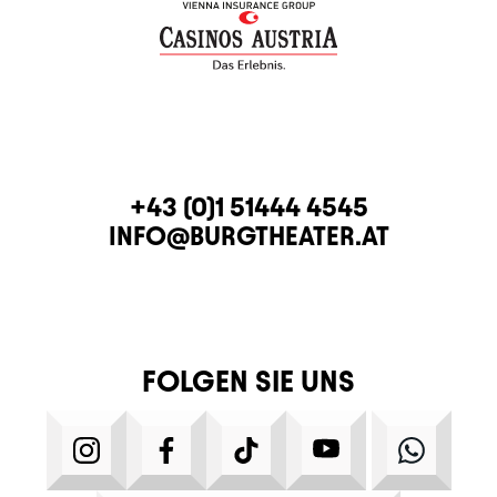
KONTAKT
TELEFON
+43 (0)1 51444 4545
E-MAIL
INFO@BURGTHEATER.AT
FOLGEN SIE UNS
INSTAGRAM
FACEBOOK
TIKTOK
YOUTUBE
WHATS