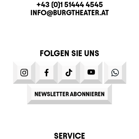
KONTAKT
TELEFON
+43 (0)1 51444 4545
E-MAIL
INFO@BURGTHEATER.AT
FOLGEN SIE UNS
INSTAGRAM
FACEBOOK
TIKTOK
YOUTUBE
WHATS
NEWSLETTER ABONNIEREN
SERVICE