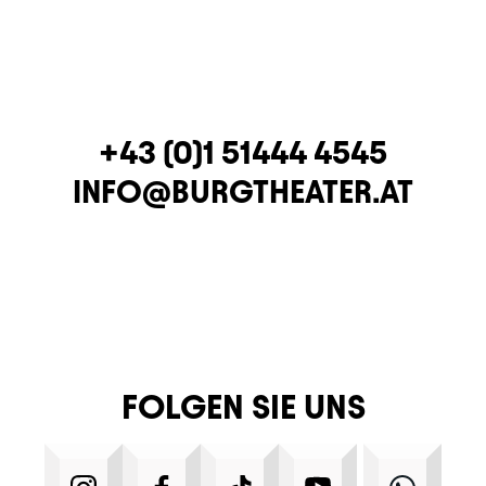
TELEFON
+43 (0)1 51444 4545
E-MAIL
INFO@BURGTHEATER.AT
FOLGEN SIE UNS
INSTAGRAM
FACEBOOK
TIKTOK
YOUTUBE
WHA