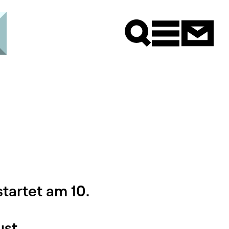
Newsle
tartet am 10.
st.