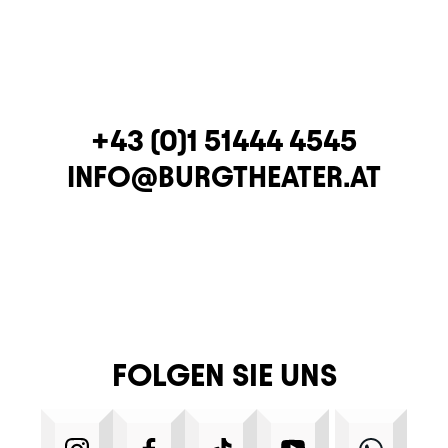
TELEFON
+43 (0)1 51444 4545
E-MAIL
INFO@BURGTHEATER.AT
FOLGEN SIE UNS
INSTAGRAM
FACEBOOK
TIKTOK
YOUTUBE
WHA