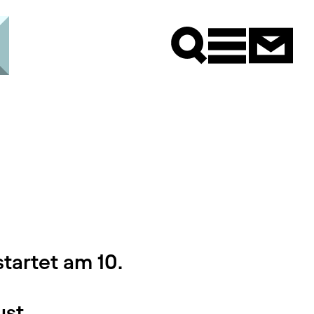
Newsle
tartet am 10.
st.