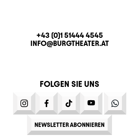
KONTAKT
TELEFON
+43 (0)1 51444 4545
E-MAIL
INFO@BURGTHEATER.AT
FOLGEN SIE UNS
INSTAGRAM
FACEBOOK
TIKTOK
YOUTUBE
WHATS
NEWSLETTER ABONNIEREN