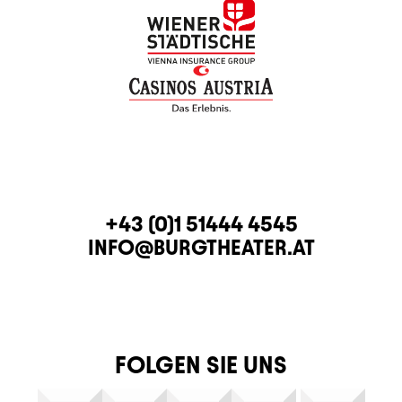
KONTAKT
TELEFON
+43 (0)1 51444 4545
E-MAIL
INFO@BURGTHEATER.AT
FOLGEN SIE UNS