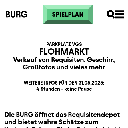
Direkt zum Inhalt
SPIELPLAN
PARKPLATZ VGS
FLOHMARKT
Verkauf von Requisiten, Geschirr,
Großfotos und vieles mehr
WEITERE INFOS FÜR DEN
31.05.2025
:
Dauer und Pausen
Beschreibung
Information
4 Stunden - keine Pause
Zusatzinformation
Die BURG öffnet das Requisitendepot
und bietet wahre Schätze zum