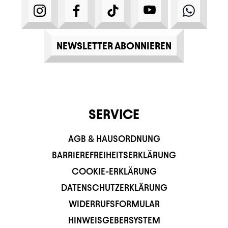
INSTAGRAM
FACEBOOK
TIKTOK
YOUTUBE
WHATS
NEWSLETTER ABONNIEREN
SERVICE
AGB & HAUSORDNUNG
BARRIEREFREIHEITSERKLÄRUNG
COOKIE-ERKLÄRUNG
DATENSCHUTZERKLÄRUNG
WIDERRUFSFORMULAR
HINWEISGEBERSYSTEM