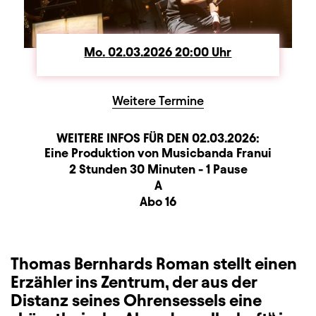
Mo.
Montag
02.03.2026
20:00
Uhr
Weitere Termine
WEITERE INFOS FÜR DEN
02.03.2026
:
Produktionspartner
Beschreibung
Information
Eine Produktion von Musicbanda Franui
Dauer und Pausen
2 Stunden 30 Minuten - 1 Pause
Sitzplan
A
Zusatzinformation
Abo 16
Thomas Bernhards Roman stellt einen
Erzähler ins Zentrum, der aus der
Distanz seines Ohrensessels eine