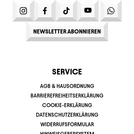
INSTAGRAM
FACEBOOK
TIKTOK
YOUTUBE
WHATS
NEWSLETTER ABONNIEREN
SERVICE
AGB & HAUSORDNUNG
BARRIEREFREIHEITSERKLÄRUNG
COOKIE-ERKLÄRUNG
DATENSCHUTZERKLÄRUNG
WIDERRUFSFORMULAR
HINWEISGEBERSYSTEM