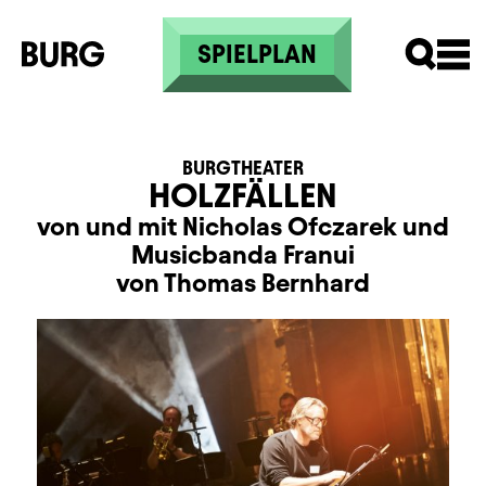
Direkt zum Inhalt
SPIELPLAN
BURGTHEATER
HOLZFÄLLEN
von und mit Nicholas Ofczarek und
Musicbanda Franui
von Thomas Bernhard