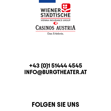
KONTAKT
TELEFON
+43 (0)1 51444 4545
E-MAIL
INFO@BURGTHEATER.AT
FOLGEN SIE UNS