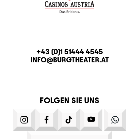
KONTAKT
TELEFON
+43 (0)1 51444 4545
E-MAIL
INFO@BURGTHEATER.AT
FOLGEN SIE UNS
INSTAGRAM
FACEBOOK
TIKTOK
YOUTUBE
WHATS