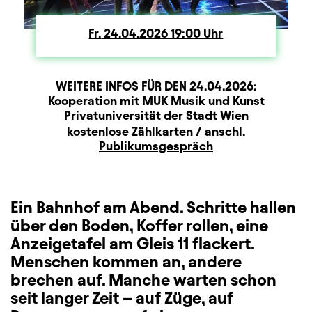
Fr.
Freitag
24.04.2026
19:00
Uhr
WEITERE INFOS FÜR DEN
24.04.2026
:
Produktionspartner
Beschreibung
Information
Kooperation mit MUK Musik und Kunst
Privatuniversität der Stadt Wien
Zusatzinformation
kostenlose Zählkarten /
anschl.
Publikumsgespräch
Ein Bahnhof am Abend. Schritte hallen
über den Boden, Koffer rollen, eine
Anzeigetafel am Gleis 11 flackert.
Menschen kommen an, andere
brechen auf. Manche warten schon
seit langer Zeit – auf Züge, auf