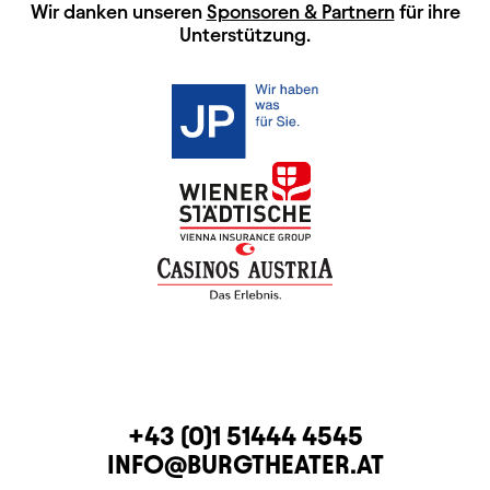
HAUPTSPONSOREN
Wir danken unseren
Sponsoren & Partnern
für ihre
Unterstützung.
KONTAKT
TELEFON
+43 (0)1 51444 4545
E-MAIL
INFO@BURGTHEATER.AT