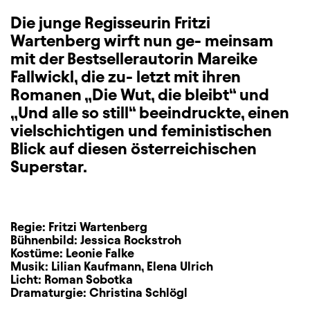
Die junge Regisseurin Fritzi
Wartenberg wirft nun ge- meinsam
mit der Bestsellerautorin Mareike
Fallwickl, die zu- letzt mit ihren
Romanen „Die Wut, die bleibt“ und
„Und alle so still“ beeindruckte, einen
vielschichtigen und feministischen
Blick auf diesen österreichischen
Superstar.
Regie:
Fritzi Wartenberg
Bühnenbild:
Jessica Rockstroh
Kostüme:
Leonie Falke
Musik:
Lilian Kaufmann
,
Elena Ulrich
Licht:
Roman Sobotka
Dramaturgie:
Christina Schlögl