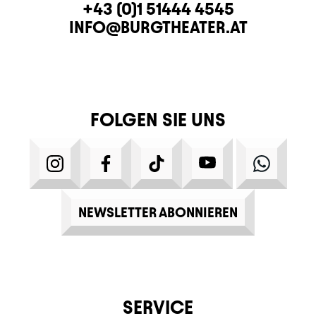
KONTAKT
TELEFON
+43 (0)1 51444 4545
E-MAIL
INFO@BURGTHEATER.AT
FOLGEN SIE UNS
INSTAGRAM
FACEBOOK
TIKTOK
YOUTUBE
WHATS
NEWSLETTER ABONNIEREN
SERVICE