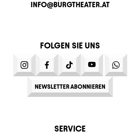
E-MAIL
INFO@BURGTHEATER.AT
FOLGEN SIE UNS
INSTAGRAM
FACEBOOK
TIKTOK
YOUTUBE
WHATS
NEWSLETTER ABONNIEREN
SERVICE