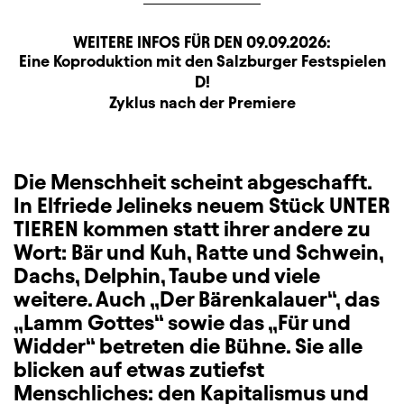
WEITERE INFOS FÜR DEN
09.09.2026
:
Produktionspartner
Beschreibung
Information
Eine Koproduktion mit den Salzburger Festspielen
Sitzplan
D!
Zusatzinformation
Zyklus nach der Premiere
Die Menschheit scheint abgeschafft.
In Elfriede Jelineks neuem Stück UNTER
TIEREN kommen statt ihrer andere zu
Wort: Bär und Kuh, Ratte und Schwein,
Dachs, Delphin, Taube und viele
weitere. Auch „Der Bärenkalauer“, das
„Lamm Gottes“ sowie das „Für und
Widder“ betreten die Bühne. Sie alle
blicken auf etwas zutiefst
Menschliches: den Kapitalismus und