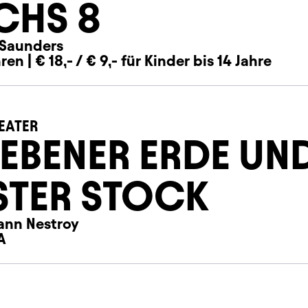
CHS 8
Saunders
ren | € 18,- / € 9,- für Kinder bis 14 Jahre
EATER
 EBENER ERDE UN
STER STOCK
ann Nestroy
A