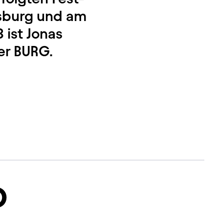
sburg und am
 ist Jonas
er BURG.
D