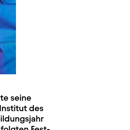
te seine
nstitut des
ildungsjahr
folgten Fest-