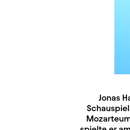
Jonas H
Schauspiel
Mozarteum 
spielte er a