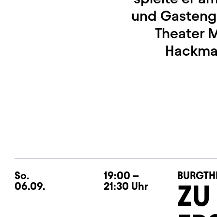
und Gasteng
Theater M
Hackman
So.
Sonntag
19:00
–
BURGTH
ZU
06.09.
21:30
Uhr