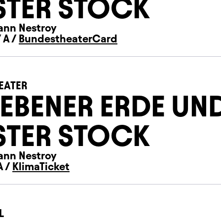
STER STOCK
ann Nestroy
 A /
BundestheaterCard
EATER
 EBENER ERDE UN
STER STOCK
ann Nestroy
A /
KlimaTicket
L