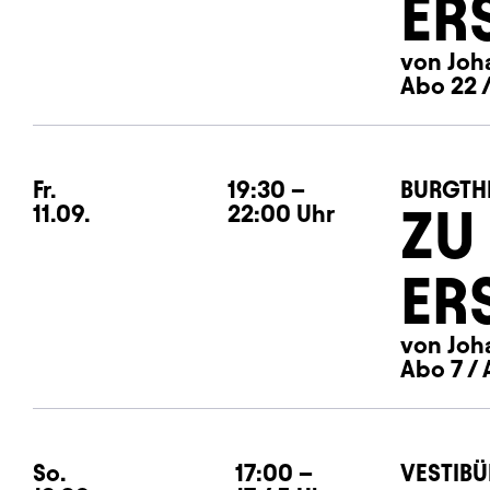
ER
von Joh
Abo 22 /
Fr.
Freitag
19:30
–
BURGTH
ZU
11.09.
22:00
Uhr
ER
von Joh
Abo 7 / 
So.
Sonntag
17:00
–
VESTIBÜ