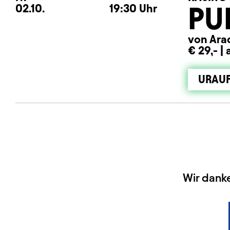
PU
02.10.
19:30
Uhr
von Ara
€ 29,- |
URAU
HAUPTSPONSOREN
Wir dank