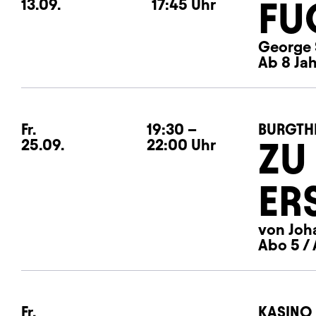
FU
13.09.
17:45
Uhr
George 
Ab 8 Jah
Fr.
Freitag
19:30
–
BURGTH
ZU
25.09.
22:00
Uhr
ER
von Joh
Abo 5 / 
Fr.
Freitag
KASINO