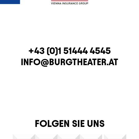
TELEFON
+43 (0)1 51444 4545
E-MAIL
INFO@BURGTHEATER.AT
FOLGEN SIE UNS