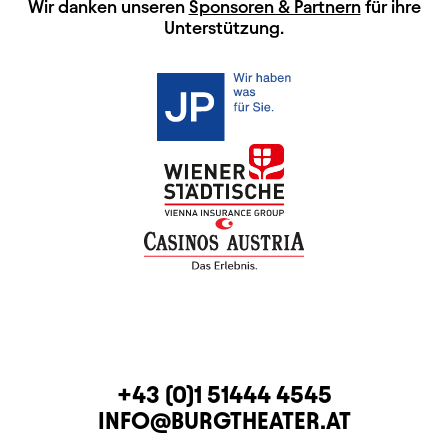
HAUPTSPONSOREN
Wir danken unseren
Sponsoren & Partnern
für ihre
Unterstützung.
KONTAKT
TELEFON
+43 (0)1 51444 4545
E-MAIL
INFO@BURGTHEATER.AT