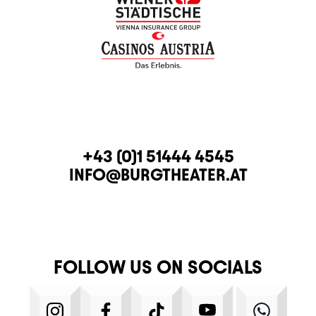
CONTACT
TELEPHONE
+43 (0)1 51444 4545
E-MAIL
INFO@BURGTHEATER.AT
FOLLOW US ON SOCIALS
INSTAGRAM
FACEBOOK
TIKTOK
YOUTUBE
WHATS