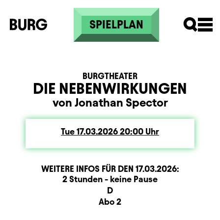
Skip to main content
SPIELPLAN
BURGTHEATER
DIE NEBENWIRKUNGEN
von Jonathan Spector
Tue
Tuesday
17.03.2026
20:00
Uhr
WEITERE INFOS FÜR DEN
17.03.2026
:
Dauer und Pausen
Beschreibung
Information
2 Stunden - keine Pause
Sitzplan
D
Zusatzinformation
Abo 2