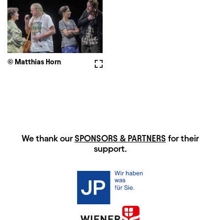
© Matthias Horn
Fullscreen
HAUPTSPONSOREN
We thank our
SPONSORS & PARTNERS
for their
support.