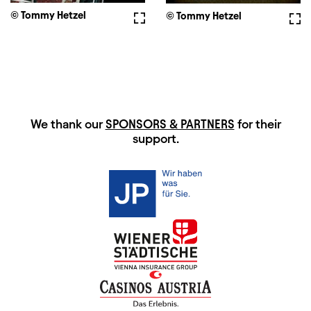
© Tommy Hetzel
Fullscreen
© Tommy Hetzel
Full
HAUPTSPONSOREN
We thank our
SPONSORS & PARTNERS
for their
support.