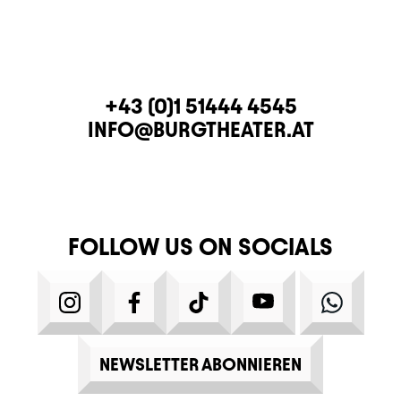
CONTACT
TELEPHONE
+43 (0)1 51444 4545
E-MAIL
INFO@BURGTHEATER.AT
FOLLOW US ON SOCIALS
INSTAGRAM
FACEBOOK
TIKTOK
YOUTUBE
WHATS
NEWSLETTER ABONNIEREN