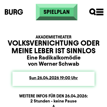
Skip to main content
SPIELPLAN
AKADEMIETHEATER
VOLKSVERNICHTUNG ODER
MEINE LEBER IST SINNLOS
Eine Radikalkomödie
von Werner Schwab
Sun
Sunday
26.04.2026
19:00
Uhr
WEITERE INFOS FÜR DEN
26.04.2026
:
Dauer und Pausen
Beschreibung
Information
2 Stunden - keine Pause
Sitzplan
A