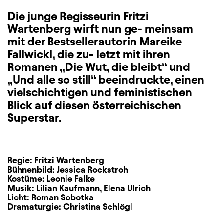
Die junge Regisseurin Fritzi
Wartenberg wirft nun ge- meinsam
mit der Bestsellerautorin Mareike
Fallwickl, die zu- letzt mit ihren
Romanen „Die Wut, die bleibt“ und
„Und alle so still“ beeindruckte, einen
vielschichtigen und feministischen
Blick auf diesen österreichischen
Superstar.
Regie:
Fritzi Wartenberg
Bühnenbild:
Jessica Rockstroh
Kostüme:
Leonie Falke
Musik:
Lilian Kaufmann
,
Elena Ulrich
Licht:
Roman Sobotka
Dramaturgie:
Christina Schlögl