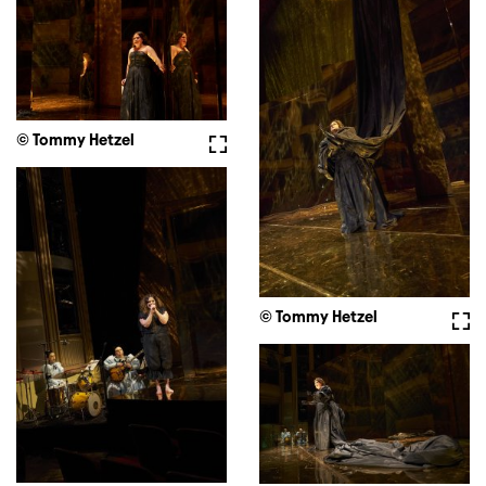
© Tommy Hetzel
Fullscreen
© Tommy Hetzel
Full