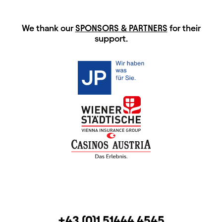
HAUPTSPONSOREN
We thank our
SPONSORS & PARTNERS
for their
support.
CONTACT
TELEPHONE
+43 (0)1 51444 4545