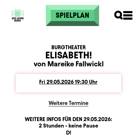
Skip to main content
SPIELPLAN
BURGTHEATER
ELISABETH!
von Mareike Fallwickl
Fri
Friday
29.05.2026
19:30
Uhr
Weitere Termine
WEITERE INFOS FÜR DEN
29.05.2026
:
Dauer und Pausen
Beschreibung
Information
2 Stunden - keine Pause
Sitzplan
D!