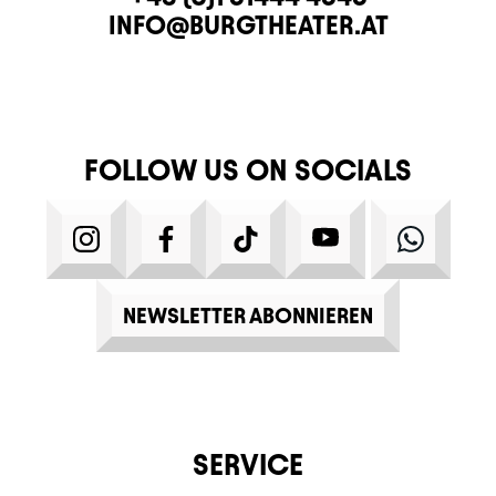
E-MAIL
INFO@BURGTHEATER.AT
FOLLOW US ON SOCIALS
INSTAGRAM
FACEBOOK
TIKTOK
YOUTUBE
WHATS
NEWSLETTER ABONNIEREN
SERVICE