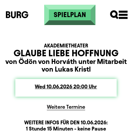
Skip to main content
SPIELPLAN
AKADEMIETHEATER
GLAUBE LIEBE HOFFNUNG
von Ödön von Horváth unter Mitarbeit
von Lukas Kristl
Wed
Wednesday
10.06.2026
20:00
Uhr
Weitere Termine
WEITERE INFOS FÜR DEN
10.06.2026
:
Dauer und Pausen
Beschreibung
Information
1 Stunde 15 Minuten - keine Pause