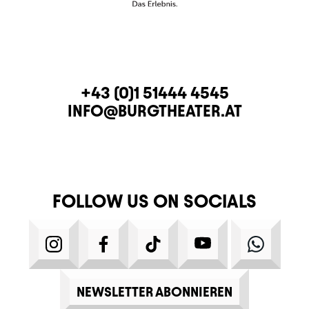
CONTACT
TELEPHONE
+43 (0)1 51444 4545
E-MAIL
INFO@BURGTHEATER.AT
FOLLOW US ON SOCIALS
INSTAGRAM
FACEBOOK
TIKTOK
YOUTUBE
WHATS
NEWSLETTER ABONNIEREN