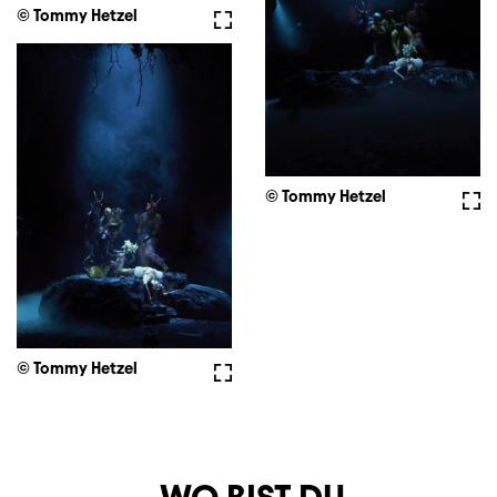
© Tommy Hetzel
Fullscreen
© Tommy Hetzel
Full
© Tommy Hetzel
Fullscreen
WO BIST DU,