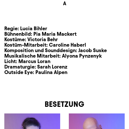
Sitzplan
A
Zusatzinformation
Regie:
Lucia Bihler
Bühnenbild:
Pia Maria Mackert
Kostüme:
Victoria Behr
Kostüm-Mitarbeit:
Caroline Haberl
Komposition und Sounddesign:
Jacob Suske
Musikalische Mitarbeit:
Alyona Pynzenyk
Licht:
Marcus Loran
Dramaturgie:
Sarah Lorenz
Outside Eye:
Paulina Alpen
BESETZUNG