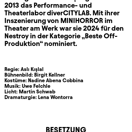
2013 das Performance- und
Theaterlabor diverCITYLAB. Mit ihrer
Inszenierung von MINIHORROR im
Theater am Werk war sie 2024 für den
Nestroy in der Kategorie „Beste Off-
Produktion“ nominiert.
Regie:
Aslı Kışlal
Bühnenbild:
Birgit Kellner
Kostüme:
Nadine Abena Cobbina
Musik:
Uwe Felchle
Licht:
Martin Schwab
Dramaturgie:
Lena Wontorra
BESETZUNG