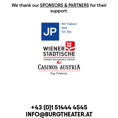
HAUPTSPONSOREN
We thank our
SPONSORS & PARTNERS
for their
support.
CONTACT
TELEPHONE
+43 (0)1 51444 4545
E-MAIL
INFO@BURGTHEATER.AT