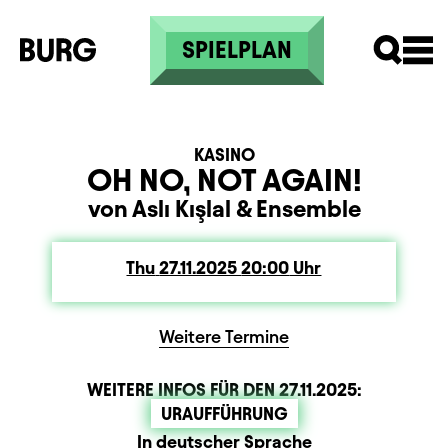
Skip to main content
SPIELPLAN
KASINO
OH NO, NOT AGAIN!
von Aslı Kışlal
&
Ensemble
Thu
Thursday
27.11.2025
20:00
Uhr
Weitere Termine
WEITERE INFOS FÜR DEN
27.11.2025
:
URAUFFÜHRUNG
Zusatzinformation
Beschreibung
Information
Sprachbeschreibung
In deutscher Sprache