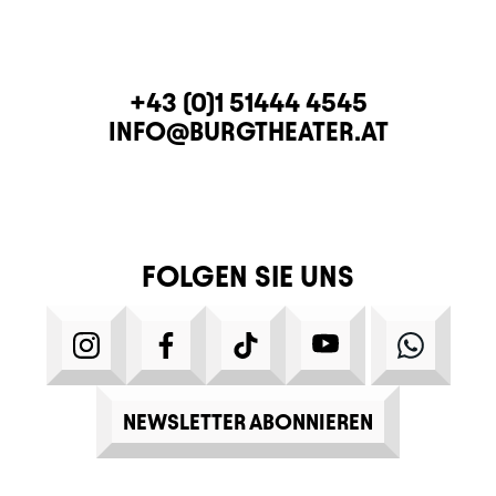
KONTAKT
TELEFON
+43 (0)1 51444 4545
E-MAIL
INFO@BURGTHEATER.AT
FOLGEN SIE UNS
INSTAGRAM
FACEBOOK
TIKTOK
YOUTUBE
WHATS
NEWSLETTER ABONNIEREN