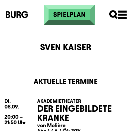
Direkt zum Inhalt
SPIELPLAN
SVEN KAISER
AKTUELLE TERMINE
Di.
Dienstag
AKADEMIETHEATER
DER EINGEBILDETE
08.09.
KRANKE
20:00
–
21:50
Uhr
von Molière
Abo 1 / A /
Ö1: 30%