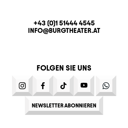
KONTAKT
TELEFON
+43 (0)1 51444 4545
E-MAIL
INFO@BURGTHEATER.AT
FOLGEN SIE UNS
INSTAGRAM
FACEBOOK
TIKTOK
YOUTUBE
WHATS
NEWSLETTER ABONNIEREN