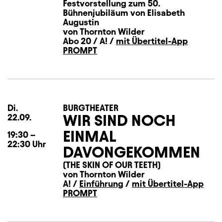
Festvorstellung zum 50.
Bühnenjubiläum von Elisabeth
Augustin
von Thornton Wilder
Abo 20 / A! /
mit Übertitel-App
PROMPT
Di.
Dienstag
BURGTHEATER
WIR SIND NOCH
22.09.
EINMAL
19:30
–
22:30
Uhr
DAVONGEKOMMEN
(THE SKIN OF OUR TEETH)
von Thornton Wilder
A! /
Einführung
/
mit Übertitel-App
PROMPT