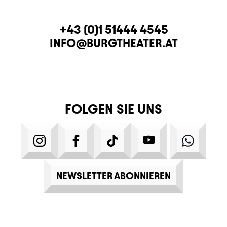
KONTAKT
TELEFON
+43 (0)1 51444 4545
E-MAIL
INFO@BURGTHEATER.AT
FOLGEN SIE UNS
INSTAGRAM
FACEBOOK
TIKTOK
YOUTUBE
WHATS
NEWSLETTER ABONNIEREN