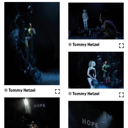
© Tommy Hetzel
Voll
© Tommy Hetzel
Vollbild
© Tommy Hetzel
Voll