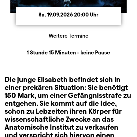
Sa.
Samstag
19.09.2026
20:00
Uhr
Weitere Termine
Dauer und Pausen
Beschreibung
Information
1 Stunde 15 Minuten - keine Pause
Die junge Elisabeth befindet sich in
einer prekären Situation: Sie benötigt
150 Mark, um einer Gefängnisstrafe zu
entgehen. Sie kommt auf die Idee,
schon zu Lebzeiten ihren Körper für
wissenschaftliche Zwecke an das
Anatomische Institut zu verkaufen
und verspricht sich hiervon einen