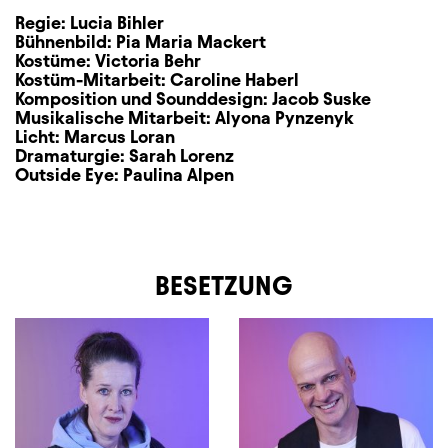
Regie:
Lucia Bihler
Bühnenbild:
Pia Maria Mackert
Kostüme:
Victoria Behr
Kostüm-Mitarbeit:
Caroline Haberl
Komposition und Sounddesign:
Jacob Suske
Musikalische Mitarbeit:
Alyona Pynzenyk
Licht:
Marcus Loran
Dramaturgie:
Sarah Lorenz
Outside Eye:
Paulina Alpen
BESETZUNG