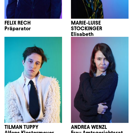
FELIX RECH
MARIE-LUISE
Präparator
STOCKINGER
Elisabeth
TILMAN TUPPY
ANDREA WENZL
Alfons Klostermeyer
Frau Amtsgerichtsrat