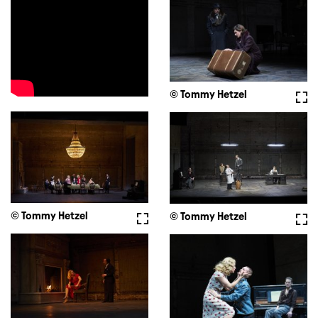
© Tommy Hetzel
Voll
© Tommy Hetzel
Vollbild
© Tommy Hetzel
Voll