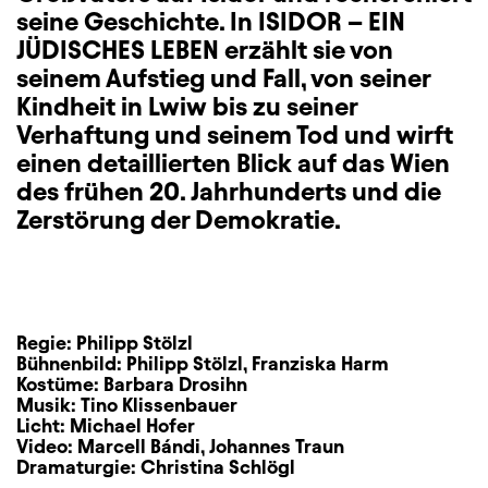
seine Geschichte. In ISIDOR – EIN
JÜDISCHES LEBEN erzählt sie von
seinem Aufstieg und Fall, von seiner
Kindheit in Lwiw bis zu seiner
Verhaftung und seinem Tod und wirft
einen detaillierten Blick auf das Wien
des frühen 20. Jahrhunderts und die
Zerstörung der Demokratie.
Regie:
Philipp Stölzl
Bühnenbild:
Philipp Stölzl
,
Franziska Harm
Kostüme:
Barbara Drosihn
Musik:
Tino Klissenbauer
Licht:
Michael Hofer
Video:
Marcell Bándi
,
Johannes Traun
Dramaturgie:
Christina Schlögl