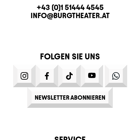
KONTAKT
TELEFON
+43 (0)1 51444 4545
E-MAIL
INFO@BURGTHEATER.AT
FOLGEN SIE UNS
INSTAGRAM
FACEBOOK
TIKTOK
YOUTUBE
WHATS
NEWSLETTER ABONNIEREN
SERVICE