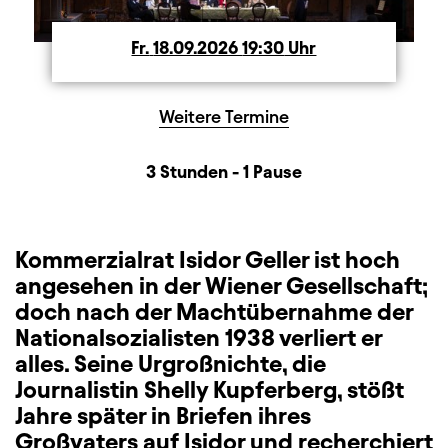
Fr.
Freitag
18.09.2026
19:30
Uhr
Weitere Termine
Dauer und Pausen
Beschreibung
Information
3 Stunden - 1 Pause
Kommerzialrat Isidor Geller ist hoch
angesehen in der Wiener Gesellschaft;
doch nach der Machtübernahme der
Nationalsozialisten 1938 verliert er
alles. Seine Urgroßnichte, die
Journalistin Shelly Kupferberg, stößt
Jahre später in Briefen ihres
Großvaters auf Isidor und recherchiert