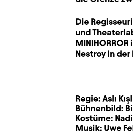
Die Regisseuri
und Theaterlab
MINIHORROR im
Nestroy in der
Regie:
Aslı Kışl
Bühnenbild:
Bi
Kostüme:
Nad
Musik:
Uwe Fe