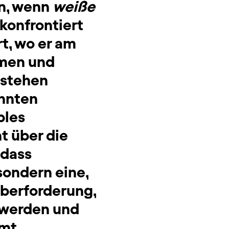
en, wenn
weiße
konfrontiert
t, wo er am
umen und
 stehen
annten
bles
 über die
 dass
sondern eine,
 Überforderung,
 werden und
mt.