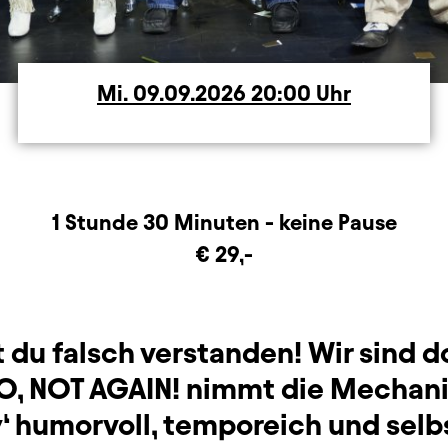
Mi.
Mittwoch
09.09.2026
20:00
Uhr
rmation
1 Stunde 30 Minuten - keine Pause
€ 29,-
t du falsch verstanden! Wir sind d
NO, NOT AGAIN! nimmt die Mechan
ty‘ humorvoll, temporeich und selb