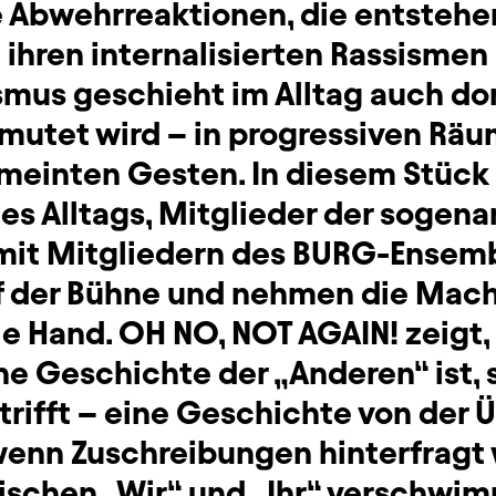
ne Abwehrreaktionen, die entsteh
ihren internalisierten Rassismen 
smus geschieht im Alltag auch dor
mutet wird – in progressiven Rä
emeinten Gesten. In diesem Stück
es Alltags, Mitglieder der sogen
mit Mitgliedern des BURG-Ensem
der Bühne und nehmen die Macht
ie Hand. OH NO, NOT AGAIN! zeigt,
e Geschichte der „Anderen“ ist, 
etrifft – eine Geschichte von der
 wenn Zuschreibungen hinterfragt
ischen „Wir“ und „Ihr“ verschwim