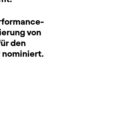
erformance-
nierung von
ür den
 nominiert.