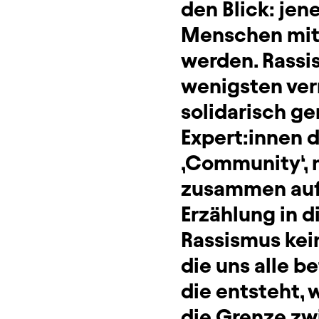
den Blick: je
Menschen mit 
werden. Rassi
wenigsten ver
solidarisch g
Expert:innen d
‚Community‘, 
zusammen auf 
Erzählung in d
Rassismus kein
die uns alle b
die entsteht,
die Grenze zw