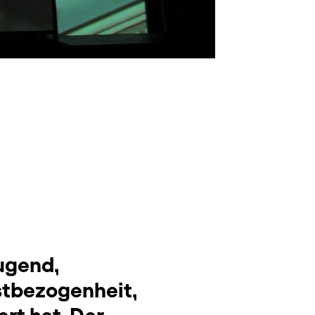
ugend,
stbezogenheit,