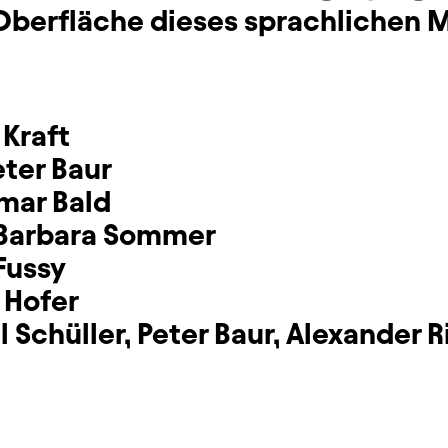
 Oberfläche dieses sprachlichen 
 Kraft
eter Baur
mar Bald
Barbara Sommer
Fussy
 Hofer
 Schüller
,
Peter Baur
,
Alexander R