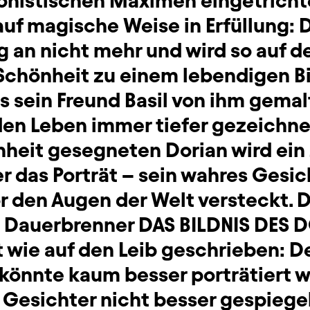
onistischen Maximen eingetrichte
f magische Weise in Erfüllung: D
 an nicht mehr und wird so auf d
Schönheit zu einem lebendigen B
as sein Freund Basil von ihm gemal
den Leben immer tiefer gezeichnet
heit gesegneten Dorian wird ein 
er das Porträt – sein wahres Gesi
 den Augen der Welt versteckt. 
e Dauerbrenner DAS BILDNIS DES 
it wie auf den Leib geschrieben: D
könnte kaum besser porträtiert w
 Gesichter nicht besser gespiegelt