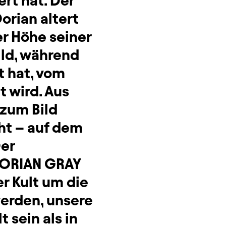
rt hat. Der
orian altert
er Höhe seiner
ild, während
t hat, vom
 wird. Aus
zum Bild
cht – auf dem
Der
DORIAN GRAY
er Kult um die
erden, unsere
 sein als in