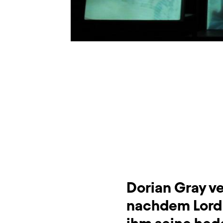
Dauer und Pausen
Beschreibung
Info
Sitzplan
Zusatzinformation
Dorian Gray v
nachdem Lord 