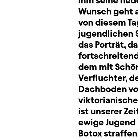
ihm seine hed
Wunsch geht au
von diesem Tag
jugendlichen 
das Porträt, d
fortschreiten
dem mit Schön
Verfluchter, d
Dachboden vor
viktorianisch
ist unserer Ze
ewige Jugend 
Botox straffen