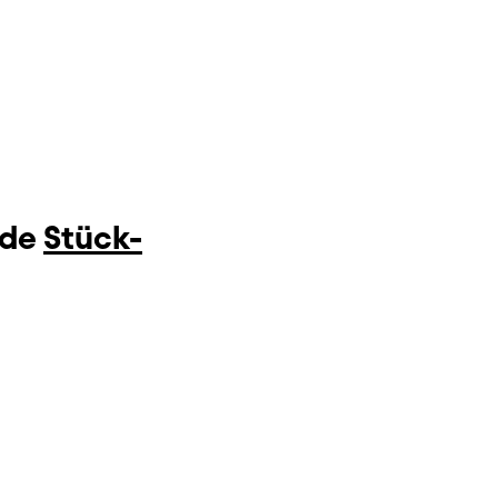
nde
Stück-
.