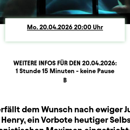
Mo.
Montag
20.04.2026
20:00
Uhr
WEITERE INFOS FÜR DEN
20.04.2026
:
rmation
1 Stunde 15 Minuten - keine Pause
B
erfällt dem Wunsch nach ewiger J
Henry, ein Vorbote heutiger Selb