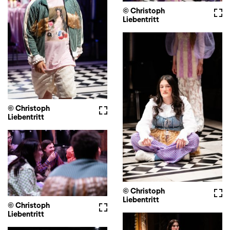
© Christoph
Voll
Liebentritt
© Christoph
Vollbild
Liebentritt
© Christoph
Voll
Liebentritt
© Christoph
Vollbild
Liebentritt