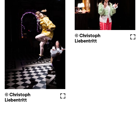
© Christoph
Voll
Liebentritt
© Christoph
Vollbild
Liebentritt