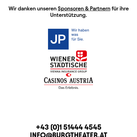
HAUPTSPONSOREN
Wir danken unseren
Sponsoren & Partnern
für ihre
Unterstützung.
KONTAKT
TELEFON
+43 (0)1 51444 4545
E-MAIL
INFO@BURGTHEATER.AT