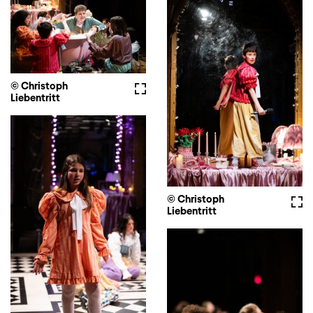
© Christoph
Vollbild
Liebentritt
© Christoph
Voll
Liebentritt