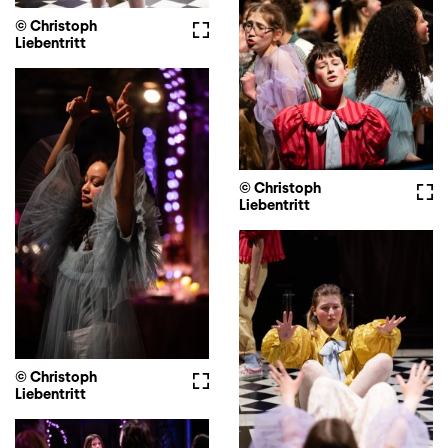
© Christoph
Vollbild
Liebentritt
© Christoph
Voll
Liebentritt
© Christoph
Vollbild
Liebentritt