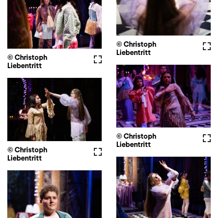
© Christoph
Voll
Liebentritt
© Christoph
Vollbild
Liebentritt
© Christoph
Voll
Liebentritt
© Christoph
Vollbild
Liebentritt