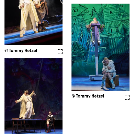
© Tommy Hetzel
Vollbild
© Tommy Hetzel
Voll