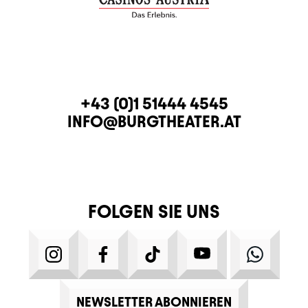
KONTAKT
TELEFON
+43 (0)1 51444 4545
E-MAIL
INFO@BURGTHEATER.AT
FOLGEN SIE UNS
INSTAGRAM
FACEBOOK
TIKTOK
YOUTUBE
WHATS
NEWSLETTER ABONNIEREN