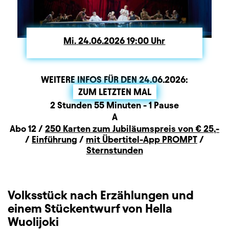
Mi.
Mittwoch
24.06.2026
19:00
Uhr
WEITERE INFOS FÜR DEN
24.06.2026
:
ZUM LETZTEN MAL
Dauer und Pausen
Beschreibung
Information
2 Stunden 55 Minuten - 1 Pause
Sitzplan
A
Zusatzinformation
Abo 12 /
250 Karten zum Jubiläumspreis von € 25,-
/
Einführung
/
mit Übertitel-App PROMPT
/
Sternstunden
Volksstück nach Erzählungen und
einem Stückentwurf von Hella
Wuolijoki