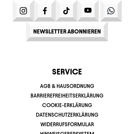
INSTAGRAM
FACEBOOK
TIKTOK
YOUTUBE
WHATS
NEWSLETTER ABONNIEREN
SERVICE
AGB & HAUSORDNUNG
BARRIEREFREIHEITSERKLÄRUNG
COOKIE-ERKLÄRUNG
DATENSCHUTZERKLÄRUNG
WIDERRUFSFORMULAR
HINWEISGEBERSYSTEM