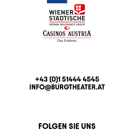
KONTAKT
TELEFON
+43 (0)1 51444 4545
E-MAIL
INFO@BURGTHEATER.AT
FOLGEN SIE UNS