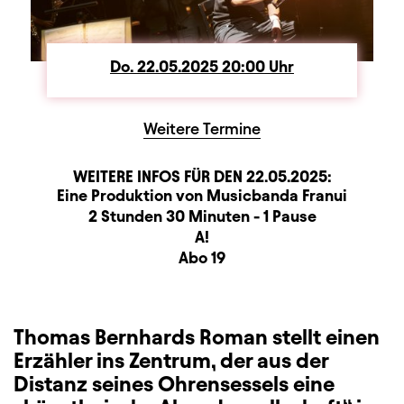
Do.
Donnerstag
22.05.2025
20:00
Uhr
Weitere Termine
WEITERE INFOS FÜR DEN
22.05.2025
:
Produktionspartner
Beschreibung
Information
Eine Produktion von Musicbanda Franui
Dauer und Pausen
2 Stunden 30 Minuten - 1 Pause
Sitzplan
A!
Zusatzinformation
Abo 19
Thomas Bernhards Roman stellt einen
Erzähler ins Zentrum, der aus der
Distanz seines Ohrensessels eine