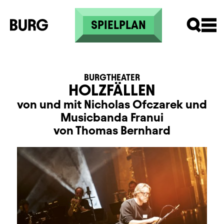
Direkt zum Inhalt
SPIELPLAN
BURGTHEATER
HOLZFÄLLEN
von und mit Nicholas Ofczarek und
Musicbanda Franui
von Thomas Bernhard