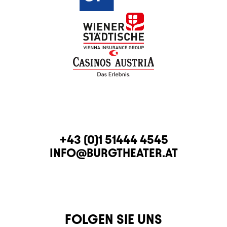
KONTAKT
TELEFON
+43 (0)1 51444 4545
E-MAIL
INFO@BURGTHEATER.AT
FOLGEN SIE UNS