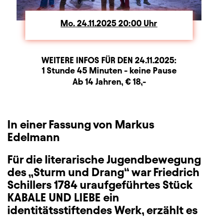
Mo.
Montag
24.11.2025
20:00
Uhr
WEITERE INFOS FÜR DEN
24.11.2025
:
Dauer und Pausen
Beschreibung
Information
1 Stunde 45 Minuten - keine Pause
Zusatzinformation
Ab 14 Jahren, € 18,-
In einer Fassung von Markus
Edelmann
Für die literarische Jugendbewegung
des „Sturm und Drang“ war Friedrich
Schillers 1784 uraufgeführtes Stück
KABALE UND LIEBE ein
identitätsstiftendes Werk, erzählt es