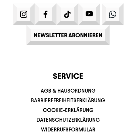
INSTAGRAM
FACEBOOK
TIKTOK
YOUTUBE
WHATS
NEWSLETTER ABONNIEREN
SERVICE
AGB & HAUSORDNUNG
BARRIEREFREIHEITSERKLÄRUNG
COOKIE-ERKLÄRUNG
DATENSCHUTZERKLÄRUNG
WIDERRUFSFORMULAR