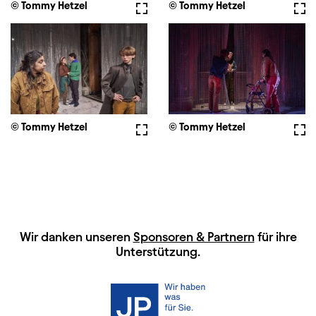
© Tommy Hetzel
Vollbild
© Tommy Hetzel
Voll
© Tommy Hetzel
Vollbild
© Tommy Hetzel
Voll
HAUPTSPONSOREN
Wir danken unseren
Sponsoren & Partnern
für ihre
Unterstützung.