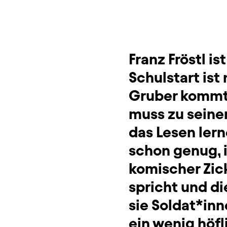
Franz Fröstl is
Schulstart ist
Gruber kommt n
muss zu seiner
das Lesen lern
schon genug, i
komischer Zic
spricht und d
sie Soldat*inn
ein wenig höfli