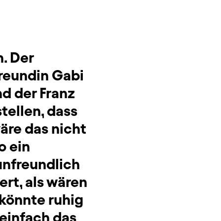
n. Der
Freundin Gabi
nd der Franz
tellen, dass
äre das nicht
o ein
unfreundlich
rt, als wären
 könnte ruhig
o einfach das