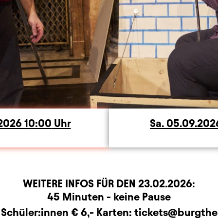
ag
.2026
10:00
Uhr
Sa.
Samstag
05.09.20
WEITERE INFOS FÜR DEN
23.02.2026
:
rmation
45 Minuten - keine Pause
 Schüler:innen € 6,- Karten: tickets@burgthea