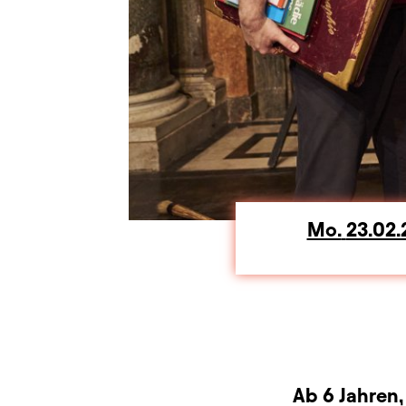
Mo.
Mont
23.02
Dauer und Pausen
Beschreibung
Info
Zusatzinformation
Ab 6 Jahren,