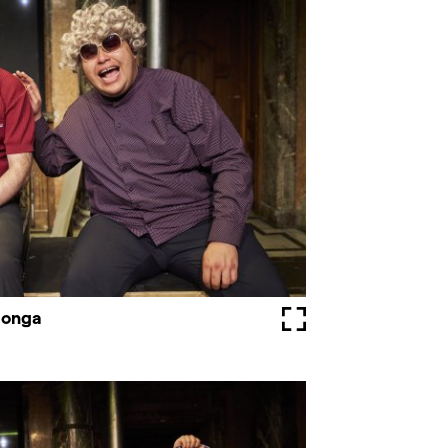
songa
Vollbild