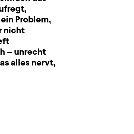
ufregt,
 ein Problem,
 nicht
eft
ch – unrecht
as alles nervt,