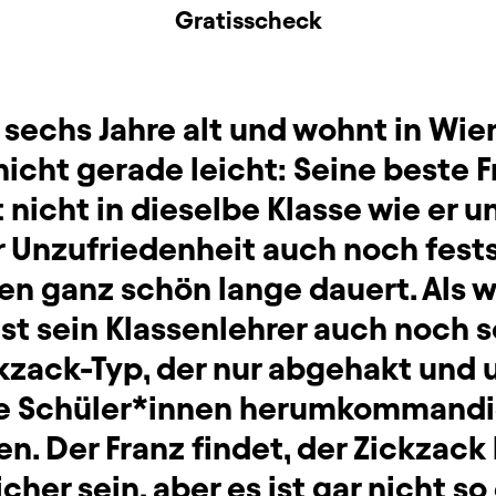
Gratisscheck
t sechs Jahre alt und wohnt in Wie
 nicht gerade leicht: Seine beste 
icht in dieselbe Klasse wie er u
 Unzufriedenheit auch noch fests
en ganz schön lange dauert. Als w
st sein Klassenlehrer auch noch s
kzack-Typ, der nur abgehakt und 
ie Schüler*innen herumkommandie
en. Der Franz findet, der Zickzack
cher sein, aber es ist gar nicht s