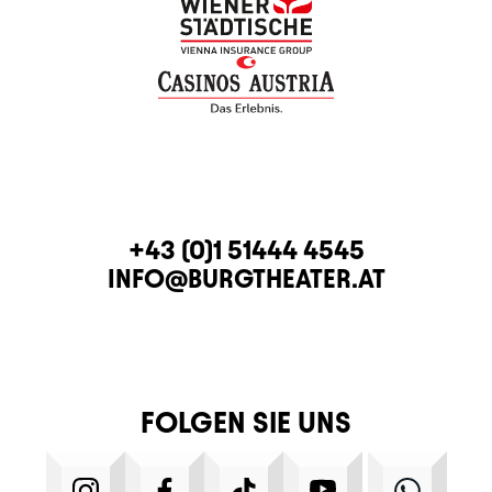
KONTAKT
TELEFON
+43 (0)1 51444 4545
E-MAIL
INFO@BURGTHEATER.AT
FOLGEN SIE UNS
INSTAGRAM
FACEBOOK
TIKTOK
YOUTUBE
WHATS