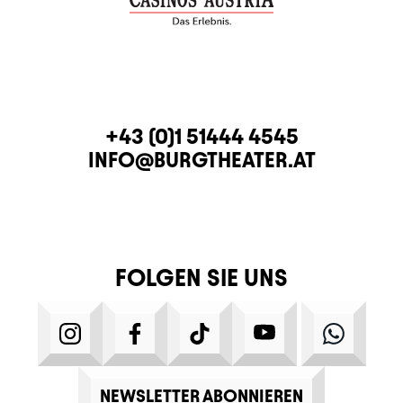
KONTAKT
TELEFON
+43 (0)1 51444 4545
E-MAIL
INFO@BURGTHEATER.AT
FOLGEN SIE UNS
INSTAGRAM
FACEBOOK
TIKTOK
YOUTUBE
WHATS
NEWSLETTER ABONNIEREN