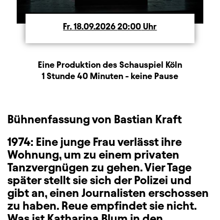
Fr.
Freitag
18.09.2026
20:00
Uhr
Produktionspartner
Beschreibung
Information
Eine Produktion des Schauspiel Köln
Dauer und Pausen
1 Stunde 40 Minuten - keine Pause
Bühnenfassung von Bastian Kraft
1974: Eine junge Frau verlässt ihre
Wohnung, um zu einem privaten
Tanzvergnügen zu gehen. Vier Tage
später stellt sie sich der Polizei und
gibt an, einen Journalisten erschossen
zu haben. Reue empfindet sie nicht.
Was ist Katharina Blum in den