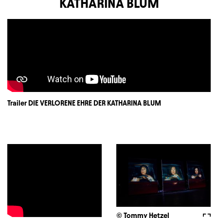
KATHARINA BLUM
Trailer DIE VERLORENE EHRE DER KATHARINA BLUM
© Tommy Hetzel
Voll