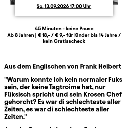
So.
Sonntag
13.09.2026
17:00
Uhr
Dauer und Pausen
Beschreibung
Information
45 Minuten - keine Pause
Zusatzinformation
Ab 8 Jahren | € 18,- / € 9,- für Kinder bis 14 Jahre /
kein Gratisscheck
Aus dem Englischen von Frank Heibert
"Warum konnte ich kein normaler Fuks
sein, der keine Tagtroime hat, nur
Füksisch spricht und sein Krosen Chef
gehorcht? Es war di schlechteste aller
Zeiten, es war di schlechteste aller
Zeiten."