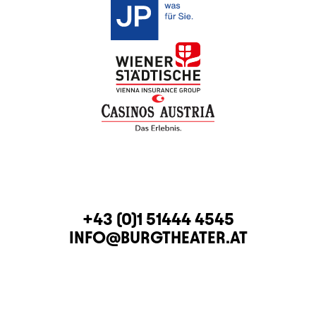
KONTAKT
TELEFON
+43 (0)1 51444 4545
E-MAIL
INFO@BURGTHEATER.AT