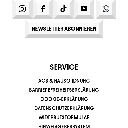
INSTAGRAM
FACEBOOK
TIKTOK
YOUTUBE
WHATS
NEWSLETTER ABONNIEREN
SERVICE
AGB & HAUSORDNUNG
BARRIEREFREIHEITSERKLÄRUNG
COOKIE-ERKLÄRUNG
DATENSCHUTZERKLÄRUNG
WIDERRUFSFORMULAR
HINWEISGEBERSYSTEM