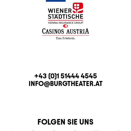
KONTAKT
TELEFON
+43 (0)1 51444 4545
E-MAIL
INFO@BURGTHEATER.AT
FOLGEN SIE UNS