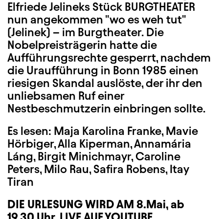
Elfriede Jelineks Stück BURGTHEATER
nun angekommen "wo es weh tut"
(Jelinek) – im Burgtheater. Die
Nobelpreisträgerin hatte die
Aufführungsrechte gesperrt, nachdem
die Uraufführung in Bonn 1985 einen
riesigen Skandal auslöste, der ihr den
unliebsamen Ruf einer
Nestbeschmutzerin einbringen sollte.
Es lesen: Maja Karolina Franke, Mavie
Hörbiger, Alla Kiperman, Annamária
Láng, Birgit Minichmayr, Caroline
Peters, Milo Rau, Safira Robens, Itay
Tiran
DIE URLESUNG WIRD AM 8.Mai, ab
19.30 Uhr, LIVE AUF YOUTUBE