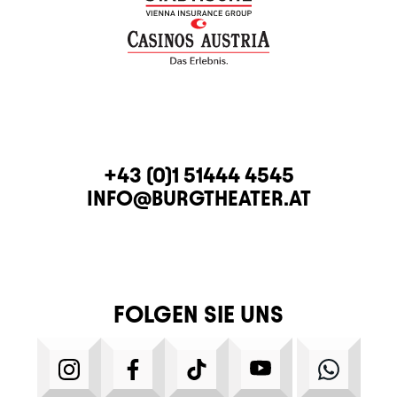
KONTAKT
TELEFON
+43 (0)1 51444 4545
E-MAIL
INFO@BURGTHEATER.AT
FOLGEN SIE UNS
INSTAGRAM
FACEBOOK
TIKTOK
YOUTUBE
WHATS