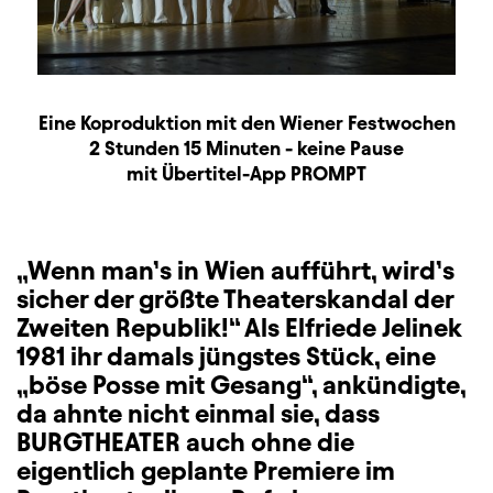
Produktionspartner
Beschreibung
Information
Eine Koproduktion mit den Wiener Festwochen
Dauer und Pausen
2 Stunden 15 Minuten - keine Pause
Zusatzinformation
mit Übertitel-App PROMPT
„Wenn man’s in Wien aufführt, wird’s
sicher der größte Theaterskandal der
Zweiten Republik!“ Als Elfriede Jelinek
1981 ihr damals jüngstes Stück, eine
„böse Posse mit Gesang“, ankündigte,
da ahnte nicht einmal sie, dass
BURGTHEATER auch ohne die
eigentlich geplante Premiere im