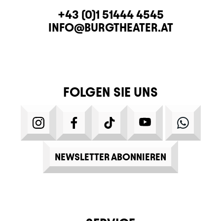
KONTAKT
TELEFON
+43 (0)1 51444 4545
E-MAIL
INFO@BURGTHEATER.AT
FOLGEN SIE UNS
INSTAGRAM
FACEBOOK
TIKTOK
YOUTUBE
WHATS
NEWSLETTER ABONNIEREN