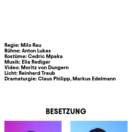
Regie:
Milo Rau
Bühne:
Anton Lukas
Kostüme:
Cedric Mpaka
Musik:
Elia Rediger
Video:
Moritz von Dungern
Licht:
Reinhard Traub
Dramaturgie:
Claus Philipp
,
Markus Edelmann
BESETZUNG