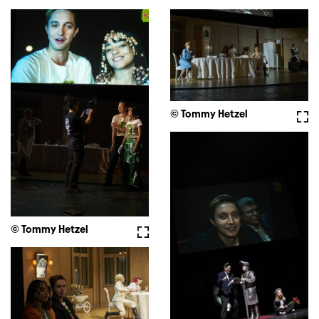
© Tommy Hetzel
Voll
© Tommy Hetzel
Vollbild