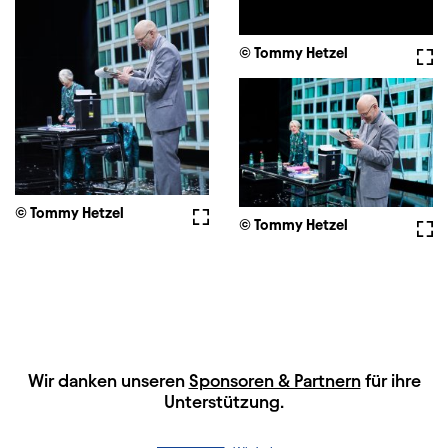
© Tommy Hetzel
Voll
© Tommy Hetzel
Vollbild
© Tommy Hetzel
Voll
HAUPTSPONSOREN
Wir danken unseren
Sponsoren & Partnern
für ihre
Unterstützung.