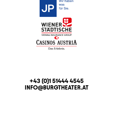
KONTAKT
TELEFON
+43 (0)1 51444 4545
E-MAIL
INFO@BURGTHEATER.AT