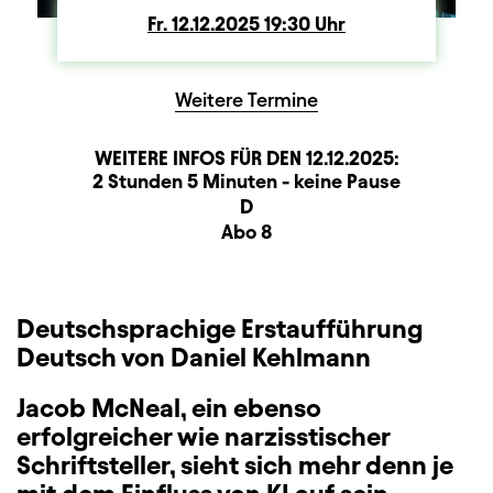
Fr.
Freitag
12.12.2025
19:30
Uhr
Weitere Termine
WEITERE INFOS FÜR DEN
12.12.2025
:
Dauer und Pausen
Beschreibung
Information
2 Stunden 5 Minuten - keine Pause
Sitzplan
D
Zusatzinformation
Abo 8
Deutschsprachige Erstaufführung
Deutsch von Daniel Kehlmann
Jacob McNeal, ein ebenso
erfolgreicher wie narzisstischer
Schriftsteller, sieht sich mehr denn je