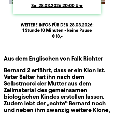
Sa.
Samstag
28.03.2026
20:00
Uhr
WEITERE INFOS FÜR DEN
28.03.2026
:
Dauer und Pausen
Beschreibung
Information
1 Stunde 10 Minuten - keine Pause
Zusatzinformation
€ 18,-
Aus dem Englischen von Falk Richter
Bernard 2 erfährt, dass er ein Klon ist.
Vater Salter hat ihn nach dem
Selbstmord der Mutter aus dem
Zellmaterial des gemeinsamen
biologischen Kindes erstellen lassen.
Zudem lebt der „echte“ Bernard noch
und neben ihm zwanzig weitere Klone,