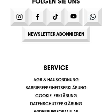
FOLGEN SIE UNS
INSTAGRAM
FACEBOOK
TIKTOK
YOUTUBE
WHATS
NEWSLETTER ABONNIEREN
SERVICE
AGB & HAUSORDNUNG
BARRIEREFREIHEITSERKLÄRUNG
COOKIE-ERKLÄRUNG
DATENSCHUTZERKLÄRUNG
WIDERRUFSFORMULAR