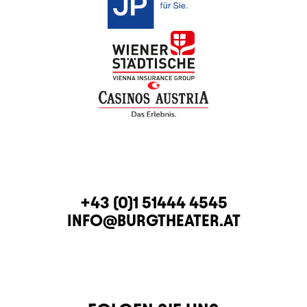
KONTAKT
TELEFON
+43 (0)1 51444 4545
E-MAIL
INFO@BURGTHEATER.AT