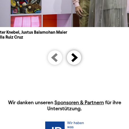
ter Knebel, Justus Balamohan Maier
la Ruiz Cruz
HAUPTSPONSOREN
Wir danken unseren
Sponsoren & Partnern
für ihre
Unterstützung.