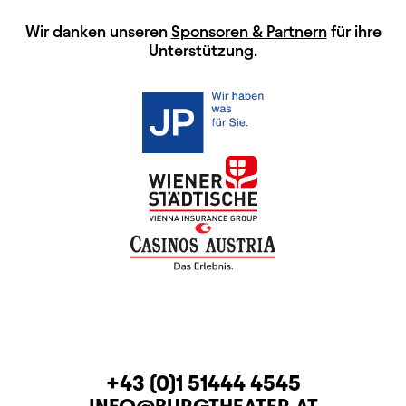
HAUPTSPONSOREN
Wir danken unseren
Sponsoren & Partnern
für ihre
Unterstützung.
KONTAKT
TELEFON
+43 (0)1 51444 4545
E-MAIL