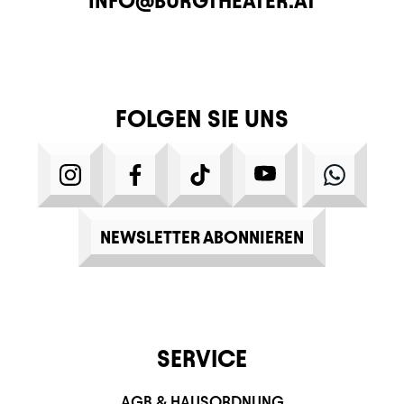
INFO@BURGTHEATER.AT
FOLGEN SIE UNS
INSTAGRAM
FACEBOOK
TIKTOK
YOUTUBE
WHATS
NEWSLETTER ABONNIEREN
SERVICE
AGB & HAUSORDNUNG