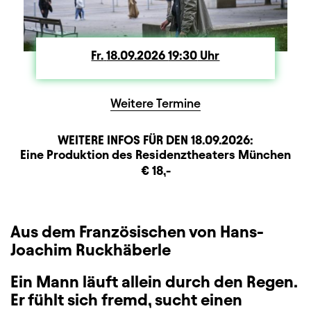
Fr.
Freitag
18.09.2026
19:30
Uhr
Weitere Termine
WEITERE INFOS FÜR DEN
18.09.2026
:
Produktionspartner
Beschreibung
Information
Eine Produktion des Residenztheaters München
Zusatzinformation
€ 18,-
Aus dem Französischen von Hans-
Joachim Ruckhäberle
Ein Mann läuft allein durch den Regen.
Er fühlt sich fremd, sucht einen