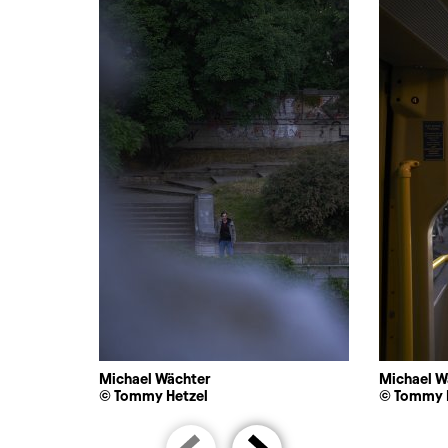
Michael Wächter
Michael W
© Tommy Hetzel
© Tommy 