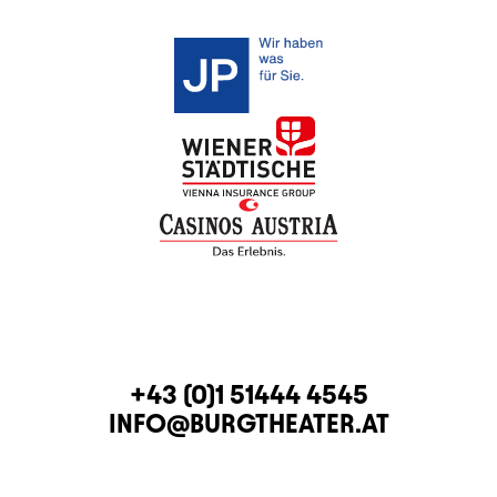
KONTAKT
TELEFON
+43 (0)1 51444 4545
E-MAIL
INFO@BURGTHEATER.AT