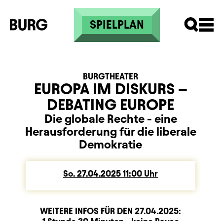
Direkt zum Inhalt
SPIELPLAN
BURGTHEATER
EUROPA IM DISKURS –
DEBATING EUROPE
Die globale Rechte - eine
Herausforderung für die liberale
Demokratie
So.
Sonntag
27.04.2025
11:00
Uhr
WEITERE INFOS FÜR DEN
27.04.2025
:
Dauer und Pausen
Beschreibung
Information