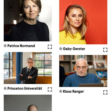
© Patrice Normand
Vollbild
© Gaby Gerster
Voll
© Princeton Universität
Vollbild
© Klaus Ranger
Voll