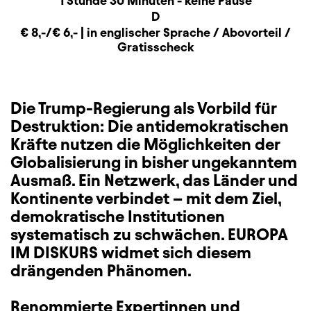
1 Stunde 30 Minuten - keine Pause
Sitzplan
D
Zusatzinformation
€ 8,-/€ 6,- | in englischer Sprache / Abovorteil /
Gratisscheck
Die Trump-Regierung als Vorbild für
Destruktion: Die antidemokratischen
Kräfte nutzen die Möglichkeiten der
Globalisierung in bisher ungekanntem
Ausmaß. Ein Netzwerk, das Länder und
Kontinente verbindet – mit dem Ziel,
demokratische Institutionen
systematisch zu schwächen. EUROPA
IM DISKURS widmet sich diesem
drängenden Phänomen.
Renommierte Expertinnen und