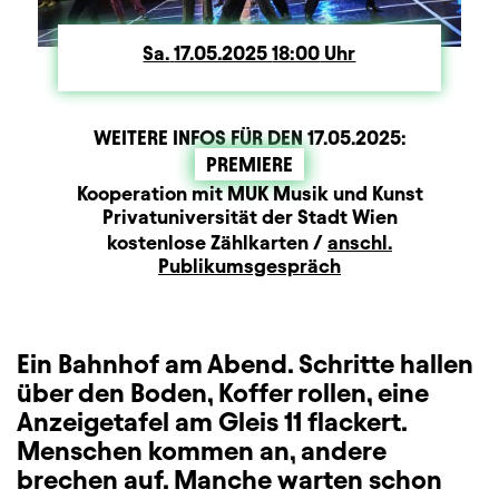
Sa.
Samstag
17.05.2025
18:00
Uhr
WEITERE INFOS FÜR DEN
17.05.2025
:
PREMIERE
Produktionspartner
Beschreibung
Information
Kooperation mit MUK Musik und Kunst
Privatuniversität der Stadt Wien
Zusatzinformation
kostenlose Zählkarten /
anschl.
Publikumsgespräch
Ein Bahnhof am Abend. Schritte hallen
über den Boden, Koffer rollen, eine
Anzeigetafel am Gleis 11 flackert.
Menschen kommen an, andere
brechen auf. Manche warten schon