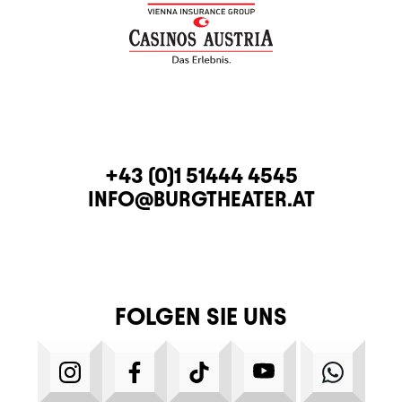
KONTAKT
TELEFON
+43 (0)1 51444 4545
E-MAIL
INFO@BURGTHEATER.AT
FOLGEN SIE UNS
INSTAGRAM
FACEBOOK
TIKTOK
YOUTUBE
WHATS